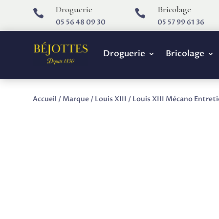
Droguerie
Bricolage


05 56 48 09 30
05 57 99 61 36
Droguerie
Bricolage
Accueil
/
Marque
/
Louis XIII
/ Louis XIII Mécano Entret