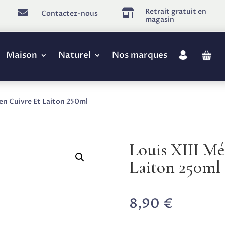
Retrait gratuit en


Contactez-nous
magasin
Maison
Naturel
Nos marques
ien Cuivre Et Laiton 250ml
Louis XIII Mé
Laiton 250ml
8,90
€