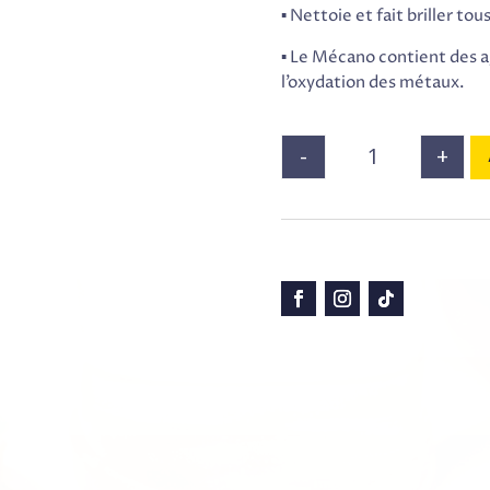
▪ Nettoie et fait briller tou
▪ Le Mécano contient des 
l’oxydation des métaux.
-
+
quantité de Loui