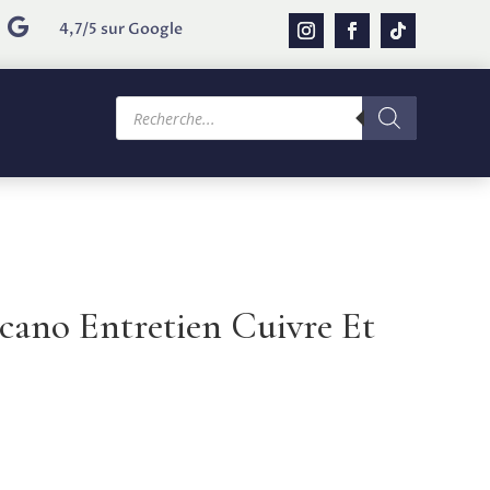

4,7/5 sur Google
Recherche
de
produits
cano Entretien Cuivre Et