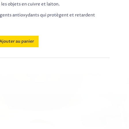
s les objets en cuivre et laiton.
agents antioxydants qui protègent et retardent
Ajouter au panier
s XIII Mécano Entretien Cuivre Et Laiton 250ml